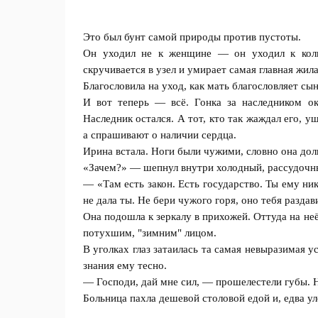
Это был бунт самой природы против пустоты.
Он уходил не к женщине — он уходил к колыб
скручивается в узел и умирает самая главная жила
Благословила на уход, как мать благословляет сын
И вот теперь — всё. Гонка за наследником ок
Наследник остался. А тот, кто так жаждал его, у
а спрашивают о наличии сердца.
Ирина встала. Ноги были чужими, словно она долг
«Зачем?» — шепнул внутри холодный, рассудочный
— «Там есть закон. Есть государство. Ты ему ни
не дала ты. Не бери чужого горя, оно тебя раздав
Она подошла к зеркалу в прихожей. Оттуда на не
потухшим, "зимним" лицом.
В уголках глаз затаилась та самая невыразимая ус
знания ему тесно.
— Господи, дай мне сил, — прошелестели губы. Н
Больница пахла дешевой столовой едой и, едва у