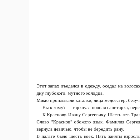
Этот запах въедался в одежду, оседал на волоса
дну глубокого, мутного колодца.
Мимо проплывали каталки, лица медсестер, безуч
— Вы к кому? — гаркнула полная санитарка, пере
— К Краснову. Ивану Сергеевичу. Шесть лет. Тра
Слово "Краснов" обожгло язык. Фамилия Сергея
вернула девичью, чтобы не бередить рану.
В палате было шесть коек. Пять заняты взросл