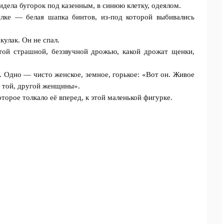
идела бугорок под казенным, в синюю клетку, одеялом.
ылке — белая шапка бинтов, из-под которой выбивались
кулак. Он не спал.
той страшной, беззвучной дрожью, какой дрожат щенки,
. Одно — чисто женское, земное, горькое: «Вот он. Живое
и той, другой женщины».
торое толкало её вперед, к этой маленькой фигурке.