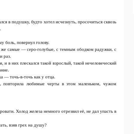
лся в подушку, будто хотел исчезнуть, просочиться сквозь
.
у боль, повернул голову.
Те же самые — серо-голубые, с темным ободком радужки, с
и раз.
и, и в них плескался такой взрослый, такой нечеловеческий
ание.
а — точь-в-точь как у отца.
е, повторила любимые черты в этом маленьком, чужом
овати. Холод железа немного отрезвил её, не дал упасть в
ть, взяв грех на душу?