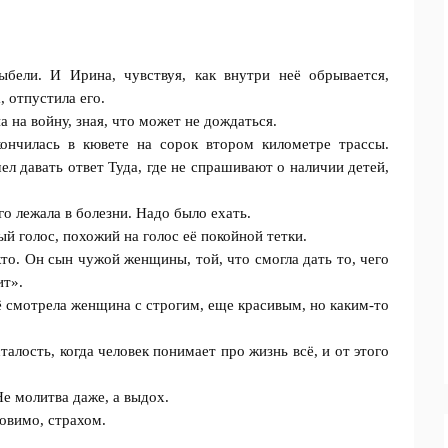
ели. И Ирина, чувствуя, как внутри неё обрывается,
, отпустила его.
а на войну, зная, что может не дождаться.
ончилась в кювете на сорок втором километре трассы.
шел давать ответ Туда, где не спрашивают о наличии детей,
о лежала в болезни. Надо было ехать.
 голос, похожий на голос её покойной тетки.
кто. Он сын чужой женщины, той, что смогла дать то, чего
ит».
ё смотрела женщина с строгим, еще красивым, но каким-то
талость, когда человек понимает про жизнь всё, и от этого
е молитва даже, а выдох.
ловимо, страхом.