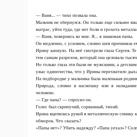
— Ваня... — тихо позвала она.
Мальчик не обернулся. Он только еще сильнее вжа
матрас, уйти туда, где нет боли и грохота металла
— Ваня, повернись ко мне. Я... я знакомая папы.
Он медленно, с усилием, словно шея причиняла ем
Ирину качнуло. На неё смотрели глаза Сергея. 
тем самым разрезом, который она целовала тысяч
Но только глаза эти были не мужскими, а детским
ужас одиночества, что у Ирины перехватило дых
На подбородке у мальчика была маленькая родинк
Природа, словно в насмешку или в назидани
человеке.
— Где папа? — спросил он.
Голос был скрипучий, сорванный, тихий.
Ирина вцепилась рукой в металлическую спинку кр
обморок. Что сказать?
«Папы нет»? Убить надежду? «Папа уехал»? Солга