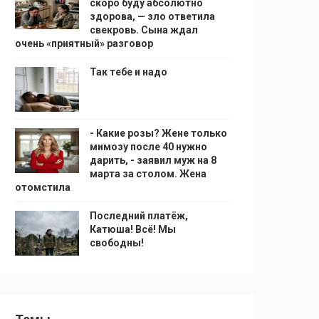
скоро буду абсолютно
здорова, — зло ответила
свекровь. Сына ждал
очень «приятный» разговор
Так тебе и надо
- Какие розы? Жене только
мимозу после 40 нужно
дарить, - заявил муж на 8
марта за столом. Жена
отомстила
Последний платёж,
Катюша! Всё! Мы
свободны!