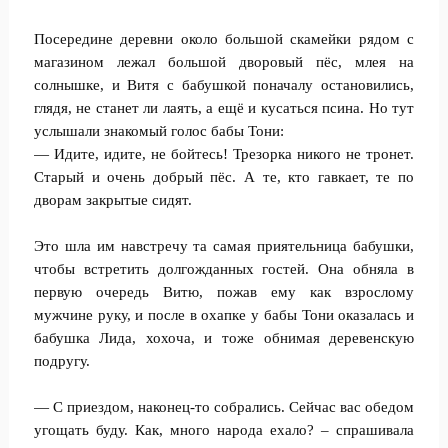
Посередине деревни около большой скамейки рядом с
магазином лежал большой дворовый пёс, млея на
солнышке, и Витя с бабушкой поначалу остановились,
глядя, не станет ли лаять, а ещё и кусаться псина. Но тут
услышали знакомый голос бабы Тони:
— Идите, идите, не бойтесь! Трезорка никого не тронет.
Старый и очень добрый пёс. А те, кто гавкает, те по
дворам закрытые сидят.
Это шла им навстречу та самая приятельница бабушки,
чтобы встретить долгожданных гостей. Она обняла в
первую очередь Витю, пожав ему как взрослому
мужчине руку, и после в охапке у бабы Тони оказалась и
бабушка Лида, хохоча, и тоже обнимая деревенскую
подругу.
— С приездом, наконец-то собрались. Сейчас вас обедом
угощать буду. Как, много народа ехало? – спрашивала