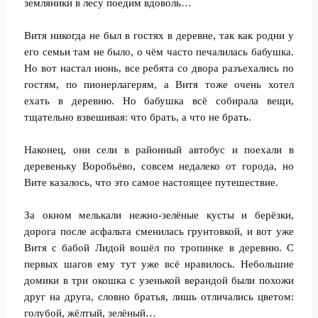
земляники в лесу поедим вдоволь…
Витя никогда не был в гостях в деревне, так как родни у
его семьи там не было, о чём часто печалилась бабушка.
Но вот настал июнь, все ребята со двора разъехались по
гостям, по пионерлагерям, а Витя тоже очень хотел
ехать в деревню. Но бабушка всё собирала вещи,
тщательно взвешивая: что брать, а что не брать.
Наконец, они сели в районный автобус и поехали в
деревеньку Воробьёво, совсем недалеко от города, но
Вите казалось, что это самое настоящее путешествие.
За окном мелькали нежно-зелёные кусты и берёзки,
дорога после асфальта сменилась грунтовкой, и вот уже
Витя с бабой Лидой вошёл по тропинке в деревню. С
первых шагов ему тут уже всё нравилось. Небольшие
домики в три окошка с узенькой верандой были похожи
друг на друга, словно братья, лишь отличались цветом:
голубой, жёлтый, зелёный…