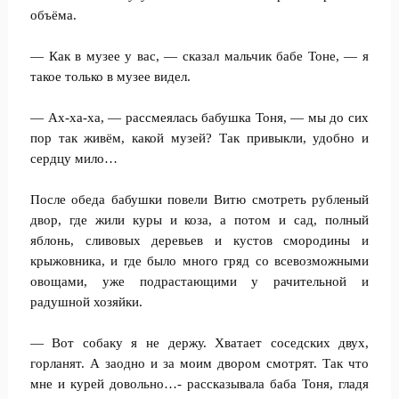
объёма.
— Как в музее у вас, — сказал мальчик бабе Тоне, — я
такое только в музее видел.
— Ах-ха-ха, — рассмеялась бабушка Тоня, — мы до сих
пор так живём, какой музей? Так привыкли, удобно и
сердцу мило…
После обеда бабушки повели Витю смотреть рубленый
двор, где жили куры и коза, а потом и сад, полный
яблонь, сливовых деревьев и кустов смородины и
крыжовника, и где было много гряд со всевозможными
овощами, уже подрастающими у рачительной и
радушной хозяйки.
— Вот собаку я не держу. Хватает соседских двух,
горланят. А заодно и за моим двором смотрят. Так что
мне и курей довольно…- рассказывала баба Тоня, гладя