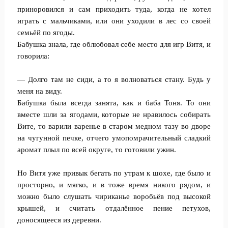
приноровился и сам приходить туда, когда не хотел
играть с мальчиками, или они уходили в лес со своей
семьёй по ягоды.
Бабушка знала, где облюбовал себе место для игр Витя, и
говорила:
— Долго там не сиди, а то я волноваться стану. Будь у
меня на виду.
Бабушка была всегда занята, как и баба Тоня. То они
вместе шли за ягодами, которые не нравилось собирать
Вите, то варили варенье в старом медном тазу во дворе
на чугунной печке, отчего умопомрачительный сладкий
аромат плыл по всей округе, то готовили ужин.
Но Витя уже привык бегать по утрам к шохе, где было и
просторно, и мягко, и в тоже время никого рядом, и
можно было слушать чириканье воробьёв под высокой
крышей, и считать отдалённое пение петухов,
доносящееся из деревни.