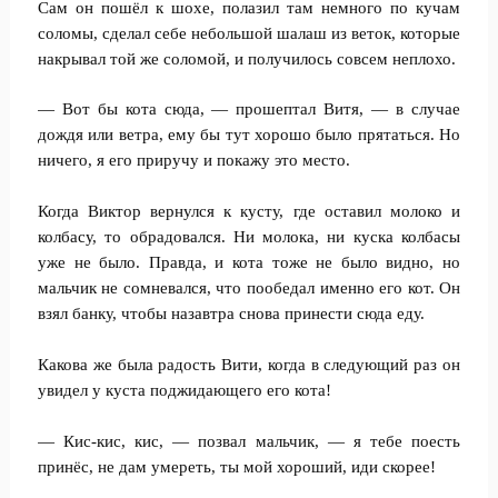
Сам он пошёл к шохе, полазил там немного по кучам
соломы, сделал себе небольшой шалаш из веток, которые
накрывал той же соломой, и получилось совсем неплохо.
— Вот бы кота сюда, — прошептал Витя, — в случае
дождя или ветра, ему бы тут хорошо было прятаться. Но
ничего, я его приручу и покажу это место.
Когда Виктор вернулся к кусту, где оставил молоко и
колбасу, то обрадовался. Ни молока, ни куска колбасы
уже не было. Правда, и кота тоже не было видно, но
мальчик не сомневался, что пообедал именно его кот. Он
взял банку, чтобы назавтра снова принести сюда еду.
Какова же была радость Вити, когда в следующий раз он
увидел у куста поджидающего его кота!
— Кис-кис, кис, — позвал мальчик, — я тебе поесть
принёс, не дам умереть, ты мой хороший, иди скорее!