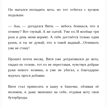
Он пытался погладить кота, но тот отбегал с куском
подальше.
— Ааа, — догадался Витя, — небось боишься, что я
отниму? Вот глупый. А же сытой. Уже ел. И вообще три
раза в день меня кормят. А тебе достаётся только один
разок, и ты не думай, что я такой жадный…Отнимать
уже не стану!
Прошёл почти месяц. Витя уже дотрагивался до кота,
гладил по голове, тот ел не переставая, чувствуя добрые
руки нового хозяина, и уже не убегал, а благодарно
мурчал, прося добавки.
Витя стал приносить и кашу в баночке, обливая её
молоком, и даже экономил на себе, отдавая коту свои
бутерброды.