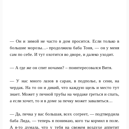
— Он и зимой не часто в дом просится. Если только в
большие морозы…- продолжила баба Тоня, — он у меня
сам по себе. И тут охотится во дворе, и далеко уходит.
— А где же он спит ночами? – поинтересовался Витя.
— У нас много лазов в сараи, в подполье, в сени, на
чердак. На то он и дикий, что каждую щель и место тут
знает. Может у печной трубы на чердаке греться и спать,
а если хочет, то и в доме за печку может завалиться…
— Да, печка у вас большая, всех согреет, — подтвердила
баба Лида, — теперь я понимаю, кого ты кормил в поле.
А я-то думала, что у тебя на свежем воздухе аппетит