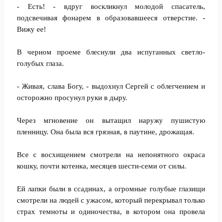
- Есть! - вдруг воскликнул молодой спасатель,
подсвечивая фонарем в образовавшееся отверстие. -
Вижу ее!
В черном проеме блеснули два испуганных светло-
голубых глаза.
- Живая, слава Богу, - выдохнул Сергей с облегчением и
осторожно просунул руки в дыру.
Через мгновение он вытащил наружу пушистую
пленницу. Она была вся грязная, в паутине, дрожащая.
Все с восхищением смотрели на непонятного окраса
кошку, почти котенка, месяцев шести-семи от силы.
Ей лапки были в ссадинах, а огромные голубые глазищи
смотрели на людей с ужасом, который перекрывал только
страх темноты и одиночества, в котором она провела