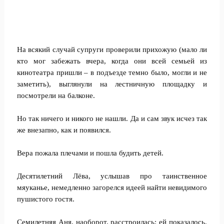
На всякий случай супруги проверили прихожую (мало ли
кто мог забежать вчера, когда они всей семьей из
кинотеатра пришли – в подъезде темно было, могли и не
заметить), выглянули на лестничную площадку и
посмотрели на балконе.
Но так ничего и никого не нашли. Да и сам звук исчез так
же внезапно, как и появился.
Вера пожала плечами и пошла будить детей.
Десятилетний Лёва, услышав про таинственное
мяуканье, немедленно загорелся идеей найти невидимого
пушистого гостя.
Семилетняя Аня, наоборот, расстроилась: ей показалось,