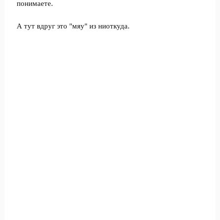
понимаете.
А тут вдруг это "мяу" из ниоткуда.