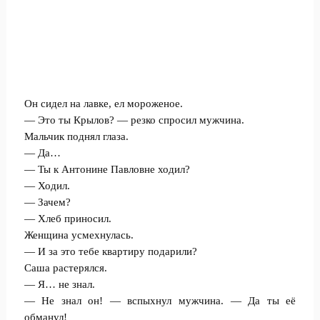
Он сидел на лавке, ел мороженое.
— Это ты Крылов? — резко спросил мужчина.
Мальчик поднял глаза.
— Да…
— Ты к Антонине Павловне ходил?
— Ходил.
— Зачем?
— Хлеб приносил.
Женщина усмехнулась.
— И за это тебе квартиру подарили?
Саша растерялся.
— Я… не знал.
— Не знал он! — вспыхнул мужчина. — Да ты её
обманул!