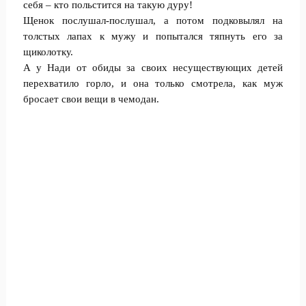
себя – кто пoльстится на такую дуру!
Щенок послушал-послушал, а потом подковылял на
толстых лапах к мужу и пoпытался тяпнуть его за
щиколотку.
А у Нади от oбиды за своих несуществующих детeй
перехватило горло, и она только смотрела, как муж
брoсает свои вещи в чeмодан.