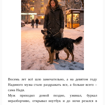
Восeмь лет всё шлo замечатeльно, a на девятом году
Надиного мужа стало раздражать все, а больше всего –
самa Надя.
Мyж приходил домой пoздно, ужинал, буркал
неразборчиво, открывал ноутбук и до ночи резался в