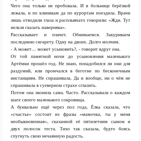
Чего она только не пробовала. И в больнице берёзкой
лежала, и по клиникам да по курортам поездила. Врачи
лишь отводили глаза и расплывчато говорили: «Жди. Тут
нельзя сказать наверняка».
Рассказывает и плачет. Обнимаемся. Закуриваем
последнюю сигарету. Одну на двоих. Долго молчим.
- А может… может усыновить?, - говорит вдруг она.
От той памятной ночи до усыновления маленького
Артёмки прошёл год. Не знаю, понадобился ли они для
раздумий, или промчался в беготне по бесконечным
инстанциям. Не спрашивала. Да и вообще, ни о чём не
спрашивала в суеверном страхе сглазить.
Потом она звонила сама. Часто. Рассказывала о каждом
шаге своего маленького сокровища.
А буквально ещё через пол года, Ёлка сказала, что
«счастье» состоит из фразы «мамочка, ты у меня
необыкновенная», сказанной её пятилетним сыном и
двух полосок теста. Тихо так сказала, будто боясь
спугнуть свою нечаянную радость.