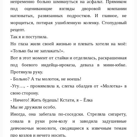
непременно больно шмякнуться на асфальт. Прямиком
под оценивающие взгляды дворовой компании
нагловатых, развязанных подростков. И главное, не
морщиться, потирая ушибленную коленку. Стопудовый
рецепт.
Так я и поступила.
Но глаза жили своей жизнью и плевать хотели на моё:
«Только бы не заплакать!».
Вот в этот момент от стайки и отделилась, раскрашенная
под боевого индейца-ирокеза, деваха в мини-юбке.
Протянула руку.
- Больно? А ты молоток, не ноешь!
-Угу…, - промямлила я, слегка обалдев от «Молотка» в
свою сторону.
- Ничего! Жить будешь! Кстати, я – Ёлка
Мы не дружили особо.
Иногда, она забегала по-соседски. Стреляла сигарету,
совала в руки ром-колу и заводила задушевные
девчоночьи монологи, сводящиеся к извечным темам
про козлов и нечего носить.