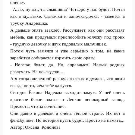
очень».
- Алло, ну вот, ты слышишь? Четверо у нас будет! Почти
как в мультяхе. Сыночки и лапочка-дочка, - смеётся в
трубку Андрюшка.
А дальше опять взахлёб. Рассуждает, как они расставят
мебель, как придумали приспособить коляску под троих
- грудную девочку и двух годовалых мальчишек.
Потом чуть замялся и уже серьёзно о том, на какие
заработки собирается кормить свою ораву.
- Нелегко будет, да. Но, справимся! Нельзя родных
разлучать. Не по-людски…
А я тогда очередной раз кусала язык и думала, что люди
всегда не то, чем тебе кажутся.
Сегодня Ёлкина Надежда выходит замуж. У неё очень
красивое белое платье и Ленкин непокорный взгляд.
Прелесть, что за сочетание.
Они давно в далёкой и очень тёплой стране. Их нет в
фейсбучике. Но история пусть будет. Просто на память...
Автор: Оксана_Кононова