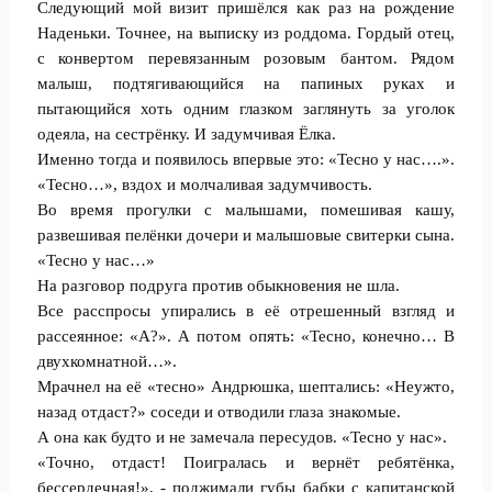
Следующий мой визит пришёлся как раз на рождение
Наденьки. Точнее, на выписку из роддома. Гордый отец,
с конвертом перевязанным розовым бантом. Рядом
малыш, подтягивающийся на папиных руках и
пытающийся хоть одним глазком заглянуть за уголок
одеяла, на сестрёнку. И задумчивая Ёлка.
Именно тогда и появилось впервые это: «Тесно у нас….».
«Тесно…», вздох и молчаливая задумчивость.
Во время прогулки с малышами, помешивая кашу,
развешивая пелёнки дочери и малышовые свитерки сына.
«Тесно у нас…»
На разговор подруга против обыкновения не шла.
Все расспросы упирались в её отрешенный взгляд и
рассеянное: «А?». А потом опять: «Тесно, конечно… В
двухкомнатной…».
Мрачнел на её «тесно» Андрюшка, шептались: «Неужто,
назад отдаст?» соседи и отводили глаза знакомые.
А она как будто и не замечала пересудов. «Тесно у нас».
«Точно, отдаст! Поигралась и вернёт ребятёнка,
бессердечная!», - поджимали губы бабки с капитанской