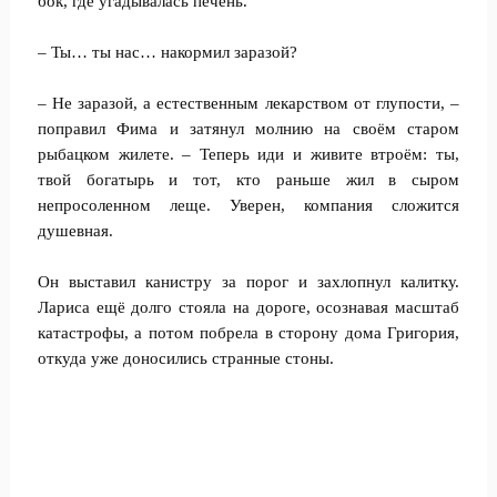
бок, где угадывалась печень.
– Ты… ты нас… накормил заразой?
– Не заразой, а естественным лекарством от глупости, –
поправил Фима и затянул молнию на своём старом
рыбацком жилете. – Теперь иди и живите втроём: ты,
твой богатырь и тот, кто раньше жил в сыром
непросоленном леще. Уверен, компания сложится
душевная.
Он выставил канистру за порог и захлопнул калитку.
Лариса ещё долго стояла на дороге, осознавая масштаб
катастрофы, а потом побрела в сторону дома Григория,
откуда уже доносились странные стоны.