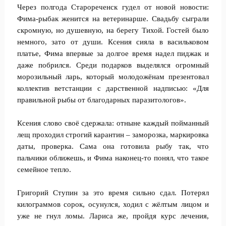
Через полгода Старореченск гудел от новой новости:
Фима-рыбак женится на ветеринарше. Свадьбу сыграли
скромную, но душевную, на берегу Тихой. Гостей было
немного, зато от души. Ксения сияла в васильковом
платье, Фима впервые за долгое время надел пиджак и
даже побрился. Среди подарков выделялся огромный
морозильный ларь, который молодожёнам презентовал
коллектив ветстанции с дарственной надписью: «Для
правильной рыбы от благодарных паразитологов».
Ксения слово своё сдержала: отныне каждый пойманный
лещ проходил строгий карантин – заморозка, маркировка
даты, проверка. Сама она готовила рыбу так, что
пальчики оближешь, и Фима наконец-то понял, что такое
семейное тепло.
Григорий Ступин за это время сильно сдал. Потерял
килограммов сорок, осунулся, ходил с жёлтым лицом и
уже не гнул ломы. Лариса же, пройдя курс лечения,