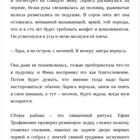
и посмотрел на спящую жену. Лариса раскинулась на
перине, белая рука свешивалась до половиц, рыжеватые
волосы разметались по подушке. В сорок пять лет она
оставалась женщиной вызывающей, яркой, той породы,
что и в сто лет будет требовать конфет и комплиментов.
Он усмехнулся в усы и легко коснулся её плеча.
– Лара, я на остров, с ночевой. К вечеру завтра вернусь.
Она даже не пошевелилась, только пробормотала что-то
в подушку, и Фима воспринял это как благословение.
Потом будет думать, что именно тогда надо было
насторожиться: обычно Лариса ворчала, зачем он опять
в свои камыши, а тут – молчок, будто ждала, когда муж
испарится.
Сборы рыбака – это священный ритуал. Ефим
Трофимович проверил резиновую лодку, сложил палатку,
упаковал спальник, накопал на заднем дворе жирных
червей и собрал с ломтей свиной грудинки заснувшего