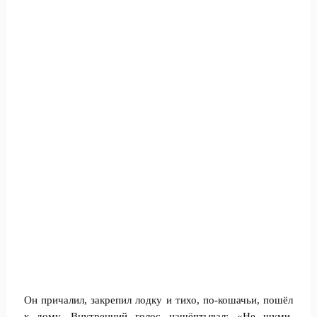
Он причалил, закрепил лодку и тихо, по-кошачьи, пошёл
к дому. Внутренний голос нашёптывал: «Не шуми,