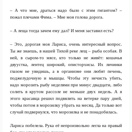
– А что мне, драться надо было с этим гигантом? –
пожал плечами Фима. – Мне моя голова дорога.
– А леща тогда зачем ему дал? И меня заставил есть?
– Это, дорогая моя Лариса, очень интересный вопрос.
Ты же знаешь, в нашей Тихой реке лещ – рыба особая. В
ней, в сыром-то мясе, кто только не живёт: кошачья
двуустка, лентец широкий, описторхисы. Их личинки
глазом не увидишь, а в организме они любят печень,
поджелудочную и мышцы. Чтобы эту нечисть убить,
надо морозить рыбу неделями при минус двадцати, либо
солить в крутом рассоле не меньше двух недель. А я
этого красавца решил подвялить на ветерке пару дней,
чтобы потом в морозилку убрать на месяц. Да только вот
случай подвернулся, что морозилка и не понадобилась.
Лариса побелела. Рука её непроизвольно легла на правый