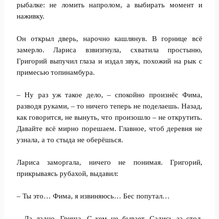
рыбалке: не ломить напролом, а выбирать момент и
наживку.
Он открыл дверь, нарочно кашлянув. В горнице всё
замерло. Лариса взвизгнула, схватила простыню,
Григорий выпучил глаза и издал звук, похожий на рык с
примесью топинамбура.
– Ну раз уж такое дело, – спокойно произнёс Фима,
разводя руками, – то ничего теперь не поделаешь. Назад,
как говорится, не вынуть, что произошло – не открутить.
Давайте всё мирно порешаем. Главное, чтоб деревня не
узнала, а то стыда не оберёшься.
Лариса заморгала, ничего не понимая. Григорий,
прикрываясь рубахой, выдавил:
– Ты это… Фима, я извиняюсь… Бес попутал…
– Да ладно, Гриша. С кем не бывает. Садись за стол.