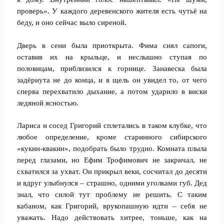
проверь». У каждого деревенского жителя есть чутьё на
беду, и оно сейчас выло сиреной.
Дверь в сени была приоткрыта. Фима снял сапоги,
оставив их на крыльце, и неслышно ступая по
половицам, приблизился к горнице. Занавеска была
задёрнута не до конца, и в щель он увидел то, от чего
сперва перехватило дыхание, а потом ударило в виски
ледяной ясностью.
Лариса и сосед Григорий сплетались в таком клубке, что
любое определение, кроме старинного сибирского
«кукин-квакин», подобрать было трудно. Комната плыла
перед глазами, но Ефим Трофимович не закричал, не
схватился за ухват. Он прикрыл веки, сосчитал до десяти
и вдруг улыбнулся – страшно, одними уголками губ. Дед
знал, что силой тут проблему не решить. С таким
кабаном, как Григорий, врукопашную идти – себя не
уважать. Надо действовать хитрее, тоньше, как на