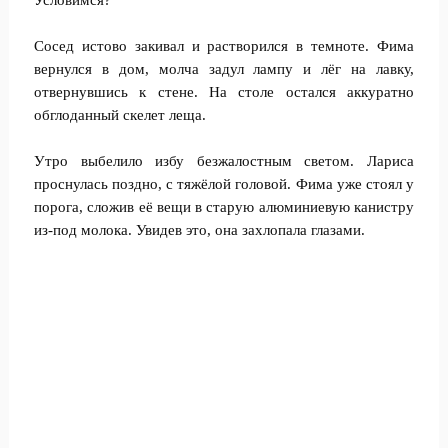
Условимся?
Сосед истово закивал и растворился в темноте. Фима
вернулся в дом, молча задул лампу и лёг на лавку,
отвернувшись к стене. На столе остался аккуратно
обглоданный скелет леща.
Утро выбелило избу безжалостным светом. Лариса
проснулась поздно, с тяжёлой головой. Фима уже стоял у
порога, сложив её вещи в старую алюминиевую канистру
из-под молока. Увидев это, она захлопала глазами.