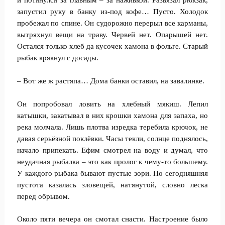
и потянулся за главным – за наживкой. Развязал рюкзак,
запустил руку в банку из-под кофе… Пусто. Холодок
пробежал по спине. Он судорожно перерыл все карманы,
вытряхнул вещи на траву. Червей нет. Опарышей нет.
Остался только хлеб да кусочек хамона в фольге. Старый
рыбак крякнул с досады.
– Вот же ж растяпа… Дома банки оставил, на завалинке.
Он попробовал ловить на хлебный мякиш. Лепил
катышки, закатывал в них крошки хамона для запаха, но
река молчала. Лишь плотва изредка теребила крючок, не
давая серьёзной поклёвки. Часы текли, солнце поднялось,
начало припекать. Ефим смотрел на воду и думал, что
неудачная рыбалка – это как пролог к чему-то большему.
У каждого рыбака бывают пустые зори. Но сегодняшняя
пустота казалась зловещей, натянутой, словно леска
перед обрывом.
Около пяти вечера он смотал снасти. Настроение было