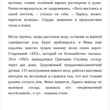
мутным, словно толчёный кирпич растворили в душе.
Решил возвращаться, не задерживаясь. «Хоть высплюсь в
своей постели, – утешал он себя. – Лариса, может,
пирогов испекла». Сердце защемило в предчувствии
тепла и покоя.
Вёсла гнулись, лодка рассекала воду, оставляя за кормой
серебристые усы. Берег приближался, и Фима ещё
издалека заметил чужую машину возле своих ворот.
Старенький «УАЗ», который он безошибочно опознал.
Этот «УАЗ» принадлежал Григорию Ступину, соседу
через два дома. Здоровенный тридцативосьмилетний
детина, 135 килограммов живого веса, работал вахтовым
методом на лесоповале и славился тем, что мог голыми
руками согнуть лом. Фима напрягся. Лариса никогда не
жаловала соседа, называла его «медвежатиной
неотёсанной», а тут – машина стоит.