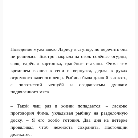
Поведение мужа ввело Ларису в ступор, но перечить она
не решилась. Быстро накрыла на стол: солёные огурцы,
сало, варёная картошка, гранёные стаканы. Фима тем
временем вышел в сени и вернулся, держа в руках
огромного вяленого леща. Рыбина была длиной в локоть,
с золотистой чешуёй и сладковатым душком
подвяленного мяса.
– Такой лещ раз в жизни попадается, – ласково
проговорил Фима, укладывая рыбину на разделочную
доску. – Я его особо готовил. Два дня на ветерке
провяливал, чтоб нежность сохранить. Настоящий
деликатес.