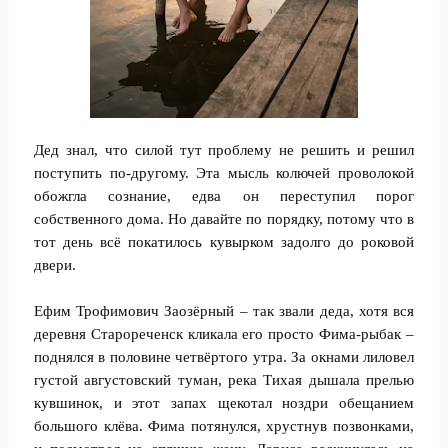
Дед знал, что силой тут проблему не решить и решил
поступить по-другому. Эта мысль колючей проволокой
обожгла сознание, едва он переступил порог
собственного дома. Но давайте по порядку, потому что в
тот день всё покатилось кувырком задолго до роковой
двери.
Ефим Трофимович Заозёрный – так звали деда, хотя вся
деревня Старореченск кликала его просто Фима-рыбак –
поднялся в половине четвёртого утра. За окнами лиловел
густой августовский туман, река Тихая дышала прелью
кувшинок, и этот запах щекотал ноздри обещанием
большого клёва. Фима потянулся, хрустнув позвонками,