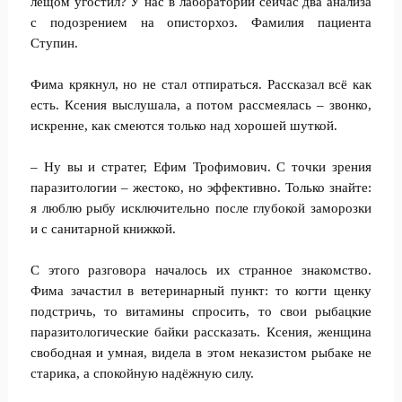
лещом угостил? У нас в лаборатории сейчас два анализа
с подозрением на описторхоз. Фамилия пациента
Ступин.
Фима крякнул, но не стал отпираться. Рассказал всё как
есть. Ксения выслушала, а потом рассмеялась – звонко,
искренне, как смеются только над хорошей шуткой.
– Ну вы и стратег, Ефим Трофимович. С точки зрения
паразитологии – жестоко, но эффективно. Только знайте:
я люблю рыбу исключительно после глубокой заморозки
и с санитарной книжкой.
С этого разговора началось их странное знакомство.
Фима зачастил в ветеринарный пункт: то когти щенку
подстричь, то витамины спросить, то свои рыбацкие
паразитологические байки рассказать. Ксения, женщина
свободная и умная, видела в этом неказистом рыбаке не
старика, а спокойную надёжную силу.