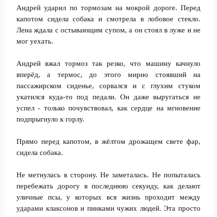
Андрей ударил по тормозам на мокрой дороге. Перед
капотом сидела собака и смотрела в лобовое стекло.
Лена ждала с остывающим супом, а он стоял в луже и не
мог уехать.
Андрей вжал тормоз так резко, что машину качнуло
вперёд, а термос, до этого мирно стоявший на
пассажирском сиденье, сорвался и с глухим стуком
укатился куда-то под педали. Он даже выругаться не
успел - только почувствовал, как сердце на мгновение
подпрыгнуло к горлу.
Прямо перед капотом, в жёлтом дрожащем свете фар,
сидела собака.
Не метнулась в сторону. Не заметалась. Не попыталась
перебежать дорогу в последнюю секунду, как делают
уличные псы, у которых вся жизнь проходит между
ударами клаксонов и пинками чужих людей. Эта просто